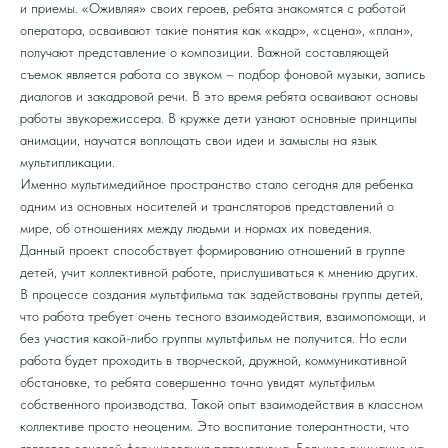
и приемы. «Оживляя» своих героев, ребята знакомятся с работой
оператора, осваивают такие понятия как «кадр», «сцена», «план»,
получают представление о композиции. Важной составляющей
съемок является работа со звуком – подбор фоновой музыки, запись
диалогов и закадровой речи. В это время ребята осваивают основы
работы звукорежиссера. В кружке дети узнают основные принципы
анимации, научатся воплощать свои идеи и замыслы на язык
мультипликации.
Именно мультимедийное пространство стало сегодня для ребенка
одним из основных носителей и трансляторов представлений о
мире, об отношениях между людьми и нормах их поведения.
Данный проект способствует формированию отношений в группе
детей, учит коллективной работе, прислушиваться к мнению других.
В процессе создания мультфильма так задействованы группы детей,
что работа требует очень тесного взаимодействия, взаимопомощи, и
без участия какой-либо группы мультфильм не получится. Но если
работа будет проходить в творческой, дружной, коммуникативной
обстановке, то ребята совершенно точно увидят мультфильм
собственного производства. Такой опыт взаимодействия в классном
коллективе просто неоценим. Это воспитание толерантности, что