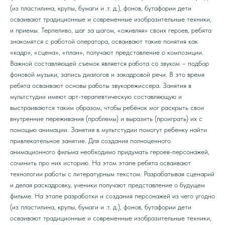
(из пластилина, крупы, бумаги и .т. д.), фонов, бутафории дети
осваивают традиционные и современные изобразительные техники,
и приемы. Терпеливо, шаг за шагом, «оживляя» своих героев, ребята
знакомятся с работой оператора, осваивают такие понятия как
«кадр», «сцена», «план», получают представление о композиции.
Важной составляющей съемок является работа со звуком – подбор
фоновой музыки, запись диалогов и закадровой речи. В это время
ребята осваивают основы работы звукорежиссера. Занятия в
мультстудии имеют арт-терапевтическую составляющую и
выстраиваются таким образом, чтобы ребёнок мог раскрыть свои
внутренние переживания (проблемы) и выразить (проиграть) их с
помощью анимации. Занятия в мультстудии помогут ребенку найти
привлекательное занятие. Для создания полноценного
анимационного фильма необходимо придумать героев-персонажей,
сочинить про них историю. На этом этапе ребята осваивают
технологии работы с литературным текстом. Разрабатывая сценарий
и делая раскадровку, ученики получают представление о будущем
фильме. На этапе разработки и создания персонажей из чего угодно
(из пластилина, крупы, бумаги и .т. д.), фонов, бутафории дети
осваивают традиционные и современные изобразительные техники,