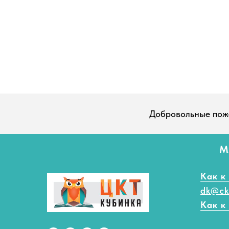
Добровольные пож
М
Как к
dk@ck
Как к