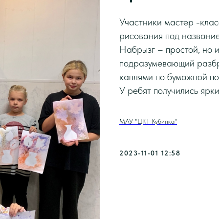
Участники мастер -клас
рисования под названи
Набрызг – простой, но 
подразумевающий разбр
каплями по бумажной по
У ребят получились ярк
МАУ "ЦКТ Кубинка"
2023-11-01 12:58