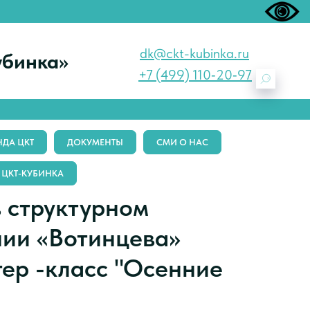
dk@ckt-kubinka.ru
убинка»
+7 (499) 110‑20‑97
ДА ЦКТ
ДОКУМЕНТЫ
СМИ О НАС
 ЦКТ-КУБИНКА
в структурном
нии «Вотинцева»
ер -класс "Осенние