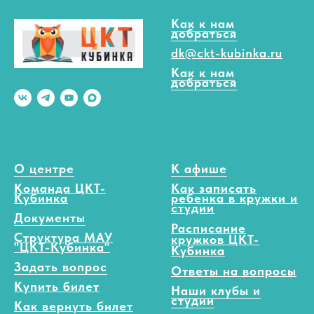
Как к нам
добраться
dk@ckt-kubinka.ru
Как к нам
добраться
О центре
К афише
Команда ЦКТ-
Как записать
Кубинка
ребенка в кружки и
студии
Документы
Расписание
Структура МАУ
кружков ЦКТ-
"ЦКТ-Кубинка"
Кубинка
Задать вопрос
Ответы на вопросы
Купить билет
Наши клубы и
студии
Как вернуть билет