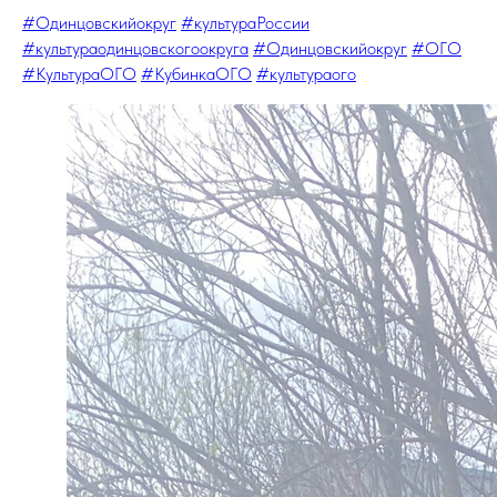
#Одинцовскийокруг
#культураРоссии
#культураодинцовскогоокруга
#Одинцовскийокруг
#ОГО
#КультураОГО
#КубинкаОГО
#культураого