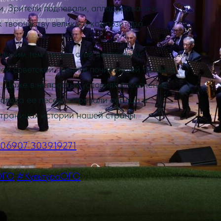
и. Зрители подпевали, аплодировали и
 творчеству великого композитора.
ликим тем годам" стал настоящим
ей советской песни и почитателей таланта
 Даже в непростых условиях отключения
 слова ее песен согревали сердца и
траницах истории нашей страны.
7206907_303919271
ОГО
#КультураОГО