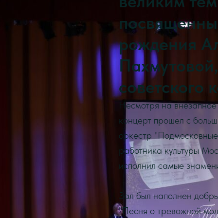
великим тем
посвященный
рождения А
Пахмутовой,
советского 
Несмотря на внезапное 
концерт прошел с больш
оркестр "Подмосковные
работника культуры Мо
исполнил самые знамен
Зал был наполнен добры
"Песня о тревожной мол