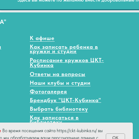
А"
К афише
а
Как записать ребенка в
кружки и студии
Расписание кружков ЦКТ-
Кубинка
Ответы на вопросы
Наши клубы и студии
Фотогалерея
Брендбук "ЦКТ-Кубинка"
Выбрать библиотеку
Как записаться в
библиотеку
e
Во время посещения сайта https://ckt-kubinka.ru/ вы
что мы обрабатываем ваши персональные данные с
ОК