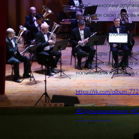
были" и многими другим
выражали свою любовь к
Концерт "Поклонимся ве
праздником для любител
Александры Пахмутовой.
электричества музыка и
напоминали о славных с
https://vk.com/album-7
#Одинцовскийокруг
#
МАУ "ЦКТ Кубинка"
2024-11-26 16:07