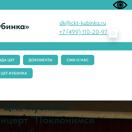
dk@ckt-kubinka.ru
убинка»
+7 (499) 110‑20‑97
ДА ЦКТ
ДОКУМЕНТЫ
СМИ О НАС
 ЦКТ-КУБИНКА
 "ЦКТ-Кубинка"
онцерт "Поклонимся