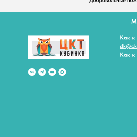
Добровольные пож
М
Как к
dk@ck
Как к