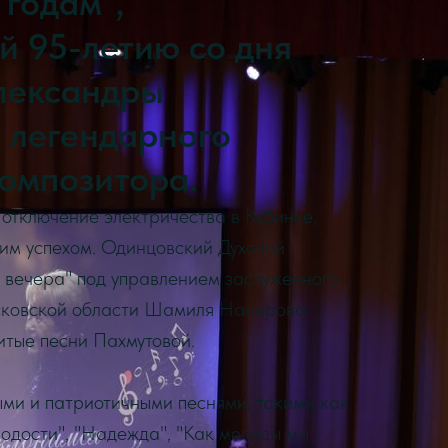
 годам",
 95-летию со дня
лександры
 легендарного
композитора.
отключение электричества в Кубинке,
им успехом. Одинцовский Духовой
 вечера" под управлением заслуженного
сковской области Шамиля Насырова
итые песни Пахмутовой.
ми и патриотичными песнями, такими как
одости", "Надежда", "Как молоды мы