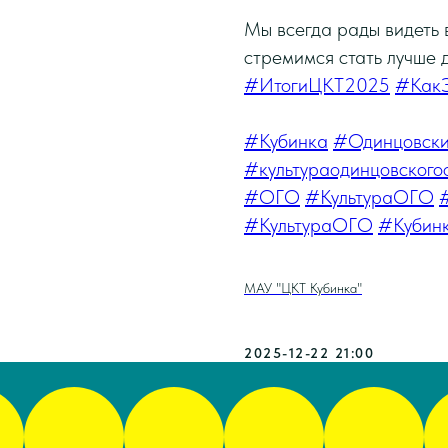
Мы всегда рады видеть 
стремимся стать лучше 
#ИтогиЦКТ2025
#Как
#Кубинка
#Одинцовски
#культураодинцовского
#ОГО
#КультураОГО
#КультураОГО
#Кубин
МАУ "ЦКТ Кубинка"
2025-12-22 21:00