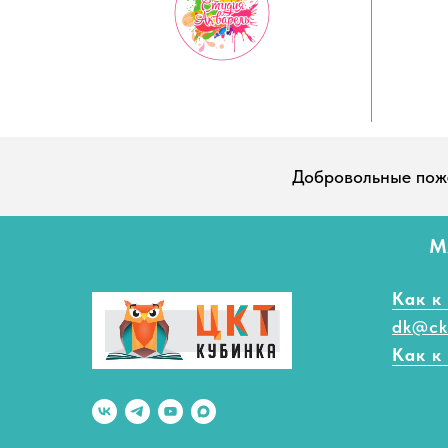
Добровольные пож
М
Как к
dk@ck
Как к