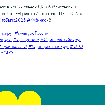
вас в наших стенах ДК и библиотеках и
для Вас. Рубрика «Итоги года: ЦКТ‑2025»
ЭтоБыло2025
#Кубинка
-8
йокруг
#культураРоссии
округа
#культураого
#Одинцовскийокруг
#КубинкаОГО
#Одинцовскийокруг
#ОГО
каОГО