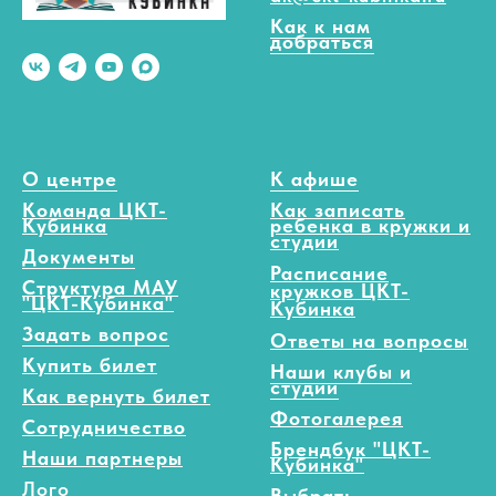
Как к нам
добраться
О центре
К афише
Команда ЦКТ-
Как записать
Кубинка
ребенка в кружки и
студии
Документы
Расписание
Структура МАУ
кружков ЦКТ-
"ЦКТ-Кубинка"
Кубинка
Задать вопрос
Ответы на вопросы
Купить билет
Наши клубы и
студии
Как вернуть билет
Фотогалерея
Сотрудничество
Брендбук "ЦКТ-
Наши партнеры
Кубинка"
Лого
Выбрать